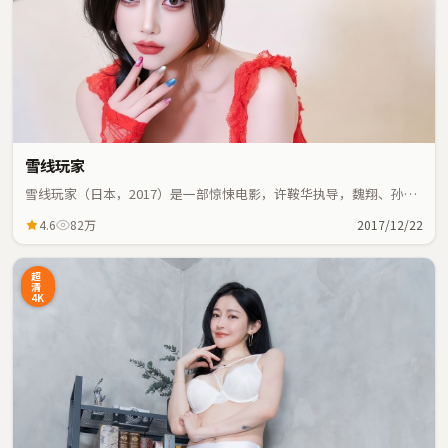
雪线玩家
雪线玩家（日本，2017）是一部惊悚电影，许鞍华执导，魏翔、孙艺
珍等主演；惊悚元素与人物命运紧密交织，节奏紧凑。
4.6
82万
2017/12/22
超
清
4K