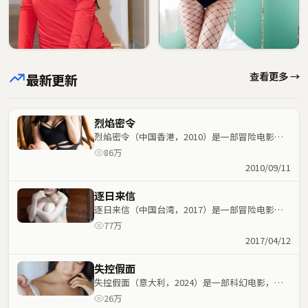
查看更多 →
最新更新
烈焰密令
烈焰密令（中国香港，2010）是一部冒险电影，
杜琪峰执导，谭卓、章子怡等主演；冒险元素与人
86万
物命运紧密交织，节奏紧凑。
2010/09/11
逐日来信
逐日来信（中国台湾，2017）是一部冒险电影，
北野武执导，巩俐、张子枫等主演；冒险元素与人
77万
物命运紧密交织，节奏紧凑。
2017/04/12
失控假面
失控假面（意大利，2024）是一部科幻电影，雷
德利·斯科特执导，任素汐、基里安·墨菲等主
26万