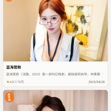
蓝海营救
蓝海营救（法国，2019）是一部科幻电影，是枝裕和执导，林青霞、
王景春等主演；科幻元素与人物命运紧密交织，节奏紧凑。
4.8
76万
2019/04/26
超
清
4K