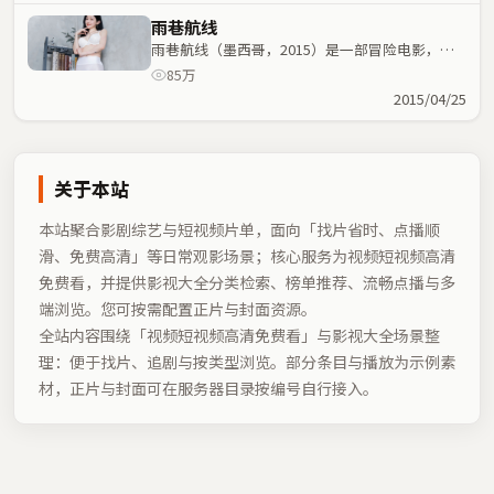
雨巷航线
雨巷航线（墨西哥，2015）是一部冒险电影，叶
伟信执导，赵丽颖、金敏喜等主演；冒险元素与人
85万
物命运紧密交织，节奏紧凑。
2015/04/25
关于本站
本站聚合影剧综艺与短视频片单，面向「找片省时、点播顺
滑、免费高清」等日常观影场景；核心服务为视频短视频高清
免费看，并提供影视大全分类检索、榜单推荐、流畅点播与多
端浏览。您可按需配置正片与封面资源。
全站内容围绕「
视频短视频高清免费看
」与影视大全场景整
理：便于找片、追剧与按类型浏览。部分条目与播放为示例素
材，正片与封面可在服务器目录按编号自行接入。