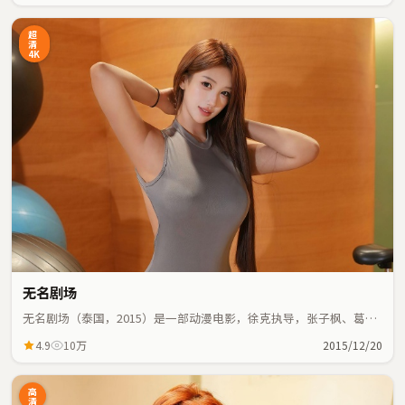
超
清
4K
无名剧场
无名剧场（泰国，2015）是一部动漫电影，徐克执导，张子枫、葛优
等主演；动漫元素与人物命运紧密交织，节奏紧凑。
4.9
10万
2015/12/20
高
清