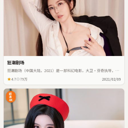
狂潮剧场
狂潮剧场（中国大陆，2021）是一部科幻电影，大卫·芬奇执导，艾
伦、河正宇等主演；科幻元素与人物命运紧密交织，节奏紧凑。
4.7
79万
2021/02/09
超
清
4K