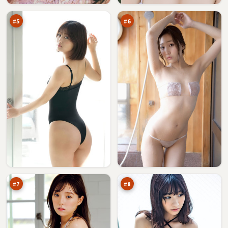
信
生
万
万
#
5
#
6
危
旧
城
街
季
余
92
89
风
震
万
万
#
7
#
8