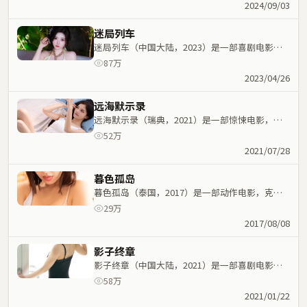
演；科幻元素与人物命运紧密交织，节奏紧凑。
2024/09/03
迷局列车
迷局列车（中国大陆，2023）是一部喜剧电影，
姜文执导，肖战、奥黛丽·塔图等主演；喜剧元素
87万
与人物命运紧密交织，节奏紧凑。
2023/04/26
远海默示录
远海默示录（瑞典，2021）是一部惊悚电影，陈
可辛执导，杨幂、段奕宏等主演；惊悚元素与人物
52万
命运紧密交织，节奏紧凑。
2021/07/28
暮色孤岛
暮色孤岛（泰国，2017）是一部动作电影，克里
斯托弗·诺兰执导，李秉宪、宋康昊等主演；动作
29万
元素与人物命运紧密交织，节奏紧凑。
2017/08/08
影子终章
影子终章（中国大陆，2021）是一部喜剧电影，
李沧东执导，易烊千玺、梁家辉等主演；喜剧元素
58万
与人物命运紧密交织，节奏紧凑。
2021/01/22