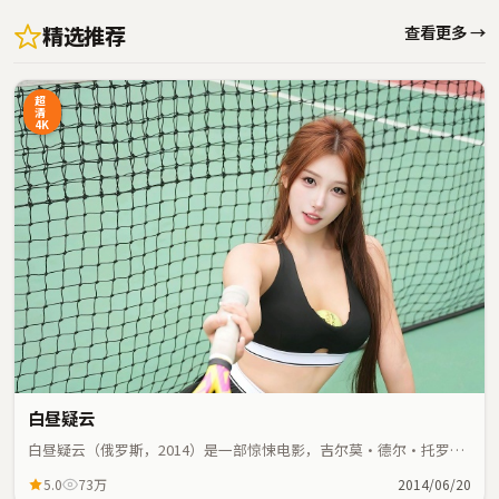
精选推荐
查看更多 →
超
清
4K
白昼疑云
白昼疑云（俄罗斯，2014）是一部惊悚电影，吉尔莫·德尔·托罗执
导，易烊千玺、周迅等主演；惊悚元素与人物命运紧密交织，节奏紧
5.0
73万
2014/06/20
凑。