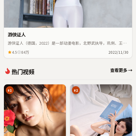
游侠证人
游侠证人（德国，2022）是一部动漫电影，北野武执导，巩俐、王景
春等主演；动漫元素与人物命运紧密交织，节奏紧凑。
4.5
84万
2022/11/30
狂
南
查看更多 →
热门视频
潮
港
边
回
97
97
境
声
万
万
线
壁
#
1
#
2