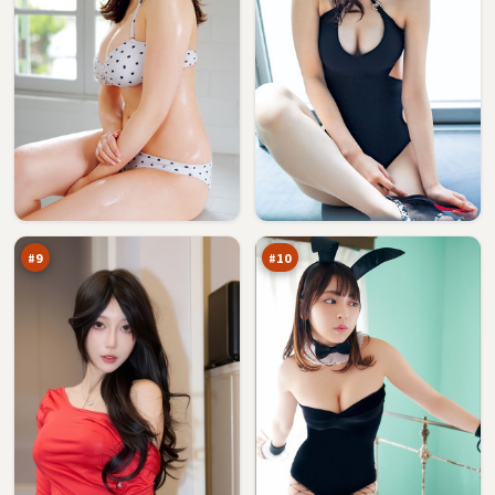
旧
天
街
际
疑
疑
88
88
云
云
万
万
#
9
#
10