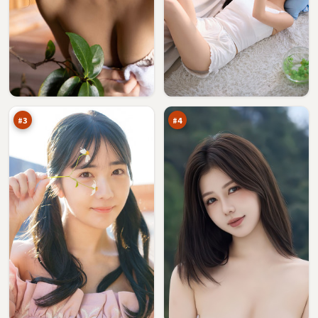
深
影
海
子
旁
回
96
96
观
响
万
万
者
#
3
#
4
迷
焚
城
城
来
逃
94
93